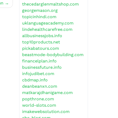
un
thecedarglenmaltshop.com
georgemason.org
topicinhindi.com
uklanguageacademy.com
lindehealthcarefree.com
allbusinessjobs.info
top10products.net
pickabatours.com
beastmode-bodybuilding.com
financelplan.info
businessfuture.info
infojudibet.com
cbdmap.info
deanbeanxn.com
matkarajdhanigame.com
popthrone.com
world-slots.com
imakewebsolution.com
che-blog.com