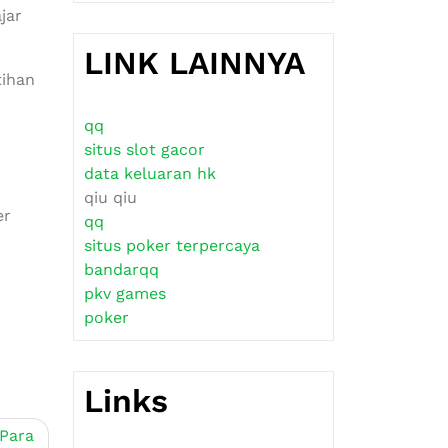
jar
LINK LAINNYA
tihan
qq
situs slot gacor
data keluaran hk
qiu qiu
er
qq
situs poker terpercaya
bandarqq
pkv games
poker
Links
Para