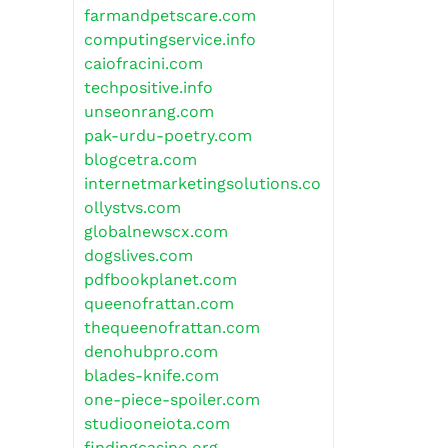
farmandpetscare.com
computingservice.info
caiofracini.com
techpositive.info
unseonrang.com
pak-urdu-poetry.com
blogcetra.com
internetmarketingsolutions.co
ollystvs.com
globalnewscx.com
dogslives.com
pdfbookplanet.com
queenofrattan.com
thequeenofrattan.com
denohubpro.com
blades-knife.com
one-piece-spoiler.com
studiooneiota.com
findingcasino.org