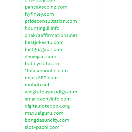
pancakecoinz.com
flyfinley.com
prideconsultation.com
hountinglil.info
chakraaffirmations.net
bestjokes4u.com
lustgurgaon.com
geniejaar.com
bobbyslot.com
11placemoulin.com
mintz360.com
mohob.net
weightlossprodigy.com
smarttechyinfo.com
digitalnotebook.org
maxualguru.com
bongdasuncity.com
slot-pachi.com