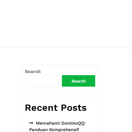
Search
Search
Recent Posts
Memahami DominoQQ:
Panduan Komprehensif