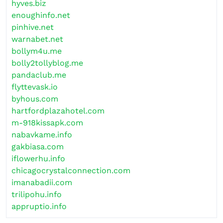
hyves.biz
enoughinfo.net
pinhive.net
warnabet.net
bollym4u.me
bolly2tollyblog.me
pandaclub.me
flyttevask.io
byhous.com
hartfordplazahotel.com
m-918kissapk.com
nabavkame.info
gakbiasa.com
iflowerhu.info
chicagocrystalconnection.com
imanabadii.com
trilipohu.info
appruptio.info