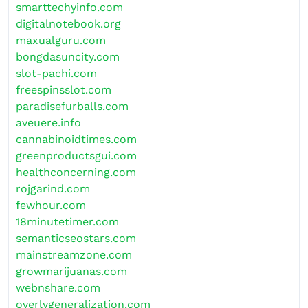
smarttechyinfo.com
digitalnotebook.org
maxualguru.com
bongdasuncity.com
slot-pachi.com
freespinsslot.com
paradisefurballs.com
aveuere.info
cannabinoidtimes.com
greenproductsgui.com
healthconcerning.com
rojgarind.com
fewhour.com
18minutetimer.com
semanticseostars.com
mainstreamzone.com
growmarijuanas.com
webnshare.com
overlygeneralization.com