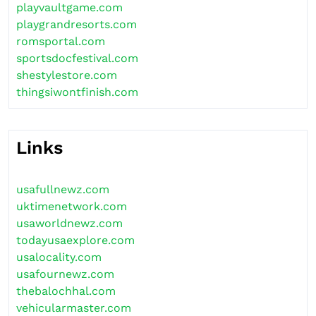
playvaultgame.com
playgrandresorts.com
romsportal.com
sportsdocfestival.com
shestylestore.com
thingsiwontfinish.com
Links
usafullnewz.com
uktimenetwork.com
usaworldnewz.com
todayusaexplore.com
usalocality.com
usafournewz.com
thebalochhal.com
vehicularmaster.com