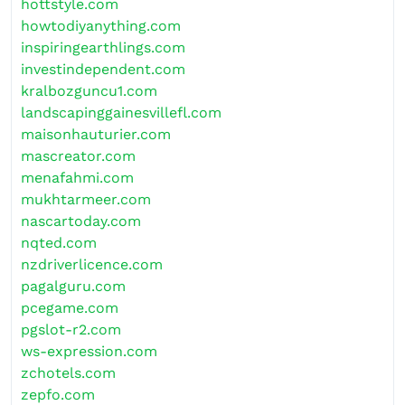
hottstyle.com
howtodiyanything.com
inspiringearthlings.com
investindependent.com
kralbozguncu1.com
landscapinggainesvillefl.com
maisonhauturier.com
mascreator.com
menafahmi.com
mukhtarmeer.com
nascartoday.com
nqted.com
nzdriverlicence.com
pagalguru.com
pcegame.com
pgslot-r2.com
ws-expression.com
zchotels.com
zepfo.com