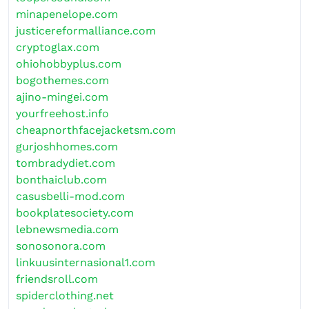
minapenelope.com
justicereformalliance.com
cryptoglax.com
ohiohobbyplus.com
bogothemes.com
ajino-mingei.com
yourfreehost.info
cheapnorthfacejacketsm.com
gurjoshhomes.com
tombradydiet.com
bonthaiclub.com
casusbelli-mod.com
bookplatesociety.com
lebnewsmedia.com
sonosonora.com
linkuusinternasional1.com
friendsroll.com
spiderclothing.net