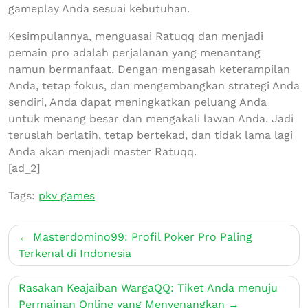
gameplay Anda sesuai kebutuhan.
Kesimpulannya, menguasai Ratuqq dan menjadi
pemain pro adalah perjalanan yang menantang
namun bermanfaat. Dengan mengasah keterampilan
Anda, tetap fokus, dan mengembangkan strategi Anda
sendiri, Anda dapat meningkatkan peluang Anda
untuk menang besar dan mengakali lawan Anda. Jadi
teruslah berlatih, tetap bertekad, dan tidak lama lagi
Anda akan menjadi master Ratuqq.
[ad_2]
Tags:
pkv games
Post
Masterdomino99: Profil Poker Pro Paling
navigation
Terkenal di Indonesia
Rasakan Keajaiban WargaQQ: Tiket Anda menuju
Permainan Online yang Menyenangkan