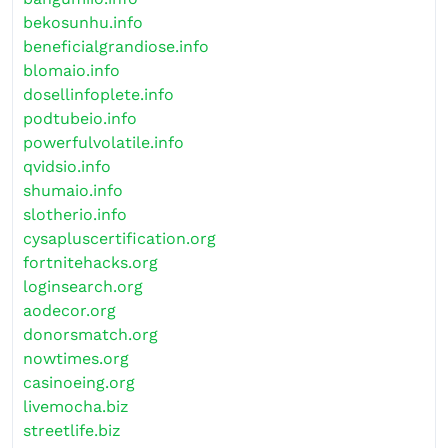
bekosunhu.info
beneficialgrandiose.info
blomaio.info
dosellinfoplete.info
podtubeio.info
powerfulvolatile.info
qvidsio.info
shumaio.info
slotherio.info
cysapluscertification.org
fortnitehacks.org
loginsearch.org
aodecor.org
donorsmatch.org
nowtimes.org
casinoeing.org
livemocha.biz
streetlife.biz