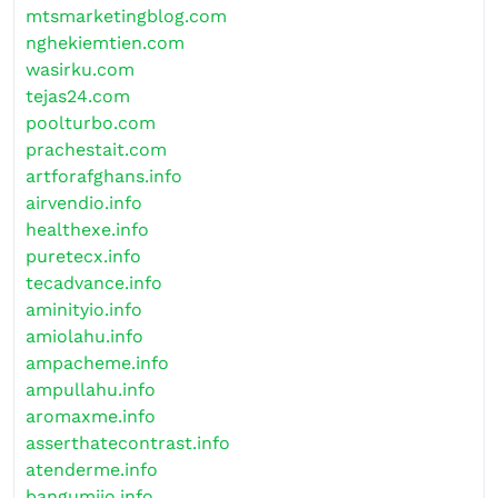
mtsmarketingblog.com
nghekiemtien.com
wasirku.com
tejas24.com
poolturbo.com
prachestait.com
artforafghans.info
airvendio.info
healthexe.info
puretecx.info
tecadvance.info
aminityio.info
amiolahu.info
ampacheme.info
ampullahu.info
aromaxme.info
asserthatecontrast.info
atenderme.info
bangumiio.info