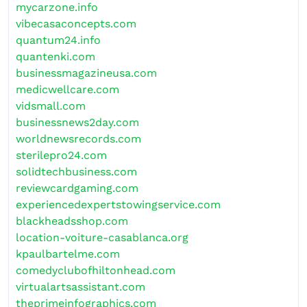
mycarzone.info
vibecasaconcepts.com
quantum24.info
quantenki.com
businessmagazineusa.com
medicwellcare.com
vidsmall.com
businessnews2day.com
worldnewsrecords.com
sterilepro24.com
solidtechbusiness.com
reviewcardgaming.com
experiencedexpertstowingservice.com
blackheadsshop.com
location-voiture-casablanca.org
kpaulbartelme.com
comedyclubofhiltonhead.com
virtualartsassistant.com
theprimeinfographics.com