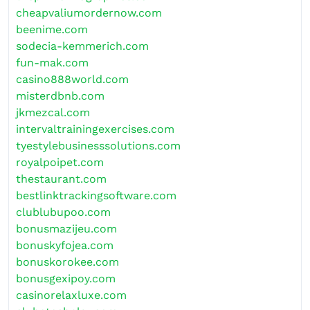
cheapvaliumordernow.com
beenime.com
sodecia-kemmerich.com
fun-mak.com
casino888world.com
misterdbnb.com
jkmezcal.com
intervaltrainingexercises.com
tyestylebusinesssolutions.com
royalpoipet.com
thestaurant.com
bestlinktrackingsoftware.com
clublubupoo.com
bonusmazijeu.com
bonuskyfojea.com
bonuskorokee.com
bonusgexipoy.com
casinorelaxluxe.com