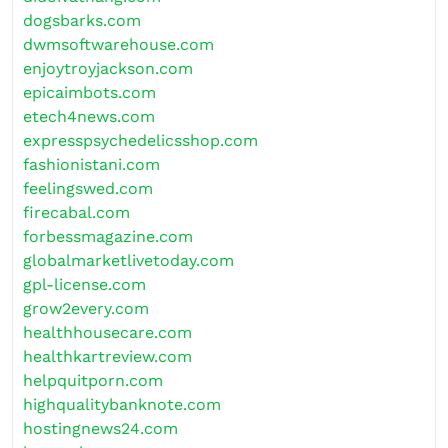
dogsbarks.com
dwmsoftwarehouse.com
enjoytroyjackson.com
epicaimbots.com
etech4news.com
expresspsychedelicsshop.com
fashionistani.com
feelingswed.com
firecabal.com
forbessmagazine.com
globalmarketlivetoday.com
gpl-license.com
grow2every.com
healthhousecare.com
healthkartreview.com
helpquitporn.com
highqualitybanknote.com
hostingnews24.com