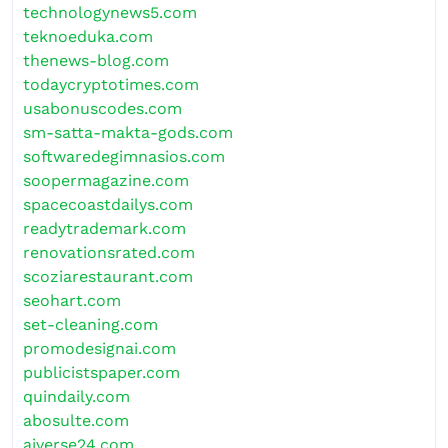
technologynews5.com
teknoeduka.com
thenews-blog.com
todaycryptotimes.com
usabonuscodes.com
sm-satta-makta-gods.com
softwaredegimnasios.com
soopermagazine.com
spacecoastdailys.com
readytrademark.com
renovationsrated.com
scoziarestaurant.com
seohart.com
set-cleaning.com
promodesignai.com
publicistspaper.com
quindaily.com
abosulte.com
aiverse24.com