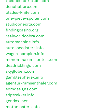
thequeenofrattan.com
denohubpro.com
blades-knife.com
one-piece-spoiler.com
studiooneiota.com
findingcasino.org
realworldcobra.com
automachine.info
autospeedsters.info
wagerchampion.info
monomousumicontest.com
deadricklingo.com
skyglobefx.com
gamblespherex.info
agentur-ramsenthaler.com
eomdesigns.com
triptrekker.info
gendxxi.net
motomasters.info