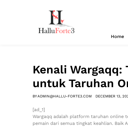
Skip
to
content
Home
Kenali Wargaqq:
untuk Taruhan O
BY
ADMIN@HALLU-FORTE3.COM
DECEMBER 13, 20
[ad_1]
Wargaqq adalah platform taruhan online 
pemain dari semua tingkat keahlian. Baik