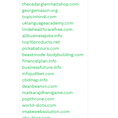
thecedarglenmaltshop.com
georgemason.org
topicinhindi.com
uklanguageacademy.com
lindehealthcarefree.com
allbusinessjobs.info
top10products.net
pickabatours.com
beastmode-bodybuilding.com
financelplan.info
businessfuture.info
infojudibet.com
cbdmap.info
deanbeanxn.com
matkarajdhanigame.com
popthrone.com
world-slots.com
imakewebsolution.com
che-blog.com