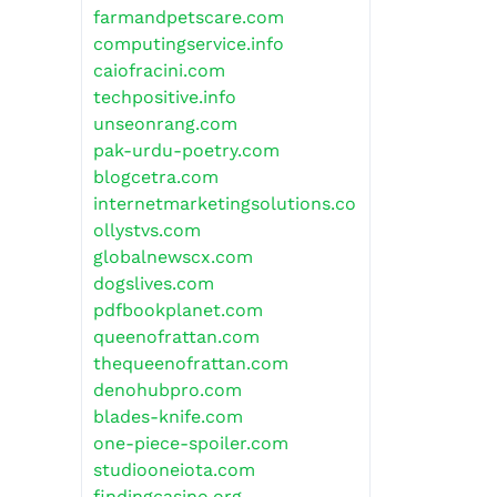
farmandpetscare.com
computingservice.info
caiofracini.com
techpositive.info
unseonrang.com
pak-urdu-poetry.com
blogcetra.com
internetmarketingsolutions.co
ollystvs.com
globalnewscx.com
dogslives.com
pdfbookplanet.com
queenofrattan.com
thequeenofrattan.com
denohubpro.com
blades-knife.com
one-piece-spoiler.com
studiooneiota.com
findingcasino.org