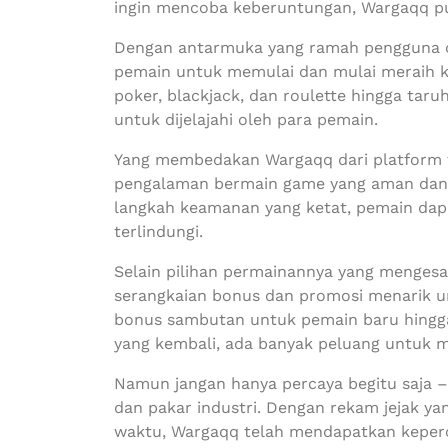
ingin mencoba keberuntungan, Wargaqq p
Dengan antarmuka yang ramah pengguna 
pemain untuk memulai dan mulai meraih k
poker, blackjack, dan roulette hingga taru
untuk dijelajahi oleh para pemain.
Yang membedakan Wargaqq dari platform 
pengalaman bermain game yang aman dan t
langkah keamanan yang ketat, pemain dapa
terlindungi.
Selain pilihan permainannya yang menges
serangkaian bonus dan promosi menarik
bonus sambutan untuk pemain baru hingga
yang kembali, ada banyak peluang untuk 
Namun jangan hanya percaya begitu saja –
dan pakar industri. Dengan rekam jejak y
waktu, Wargaqq telah mendapatkan keperca