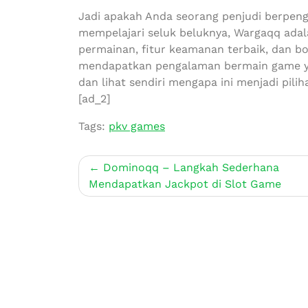
Jadi apakah Anda seorang penjudi berpen
mempelajari seluk beluknya, Wargaqq ada
permainan, fitur keamanan terbaik, dan 
mendapatkan pengalaman bermain game ya
dan lihat sendiri mengapa ini menjadi pil
[ad_2]
Tags:
pkv games
Post
Dominoqq – Langkah Sederhana
Mendapatkan Jackpot di Slot Game
navigation