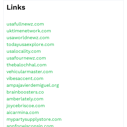
Links
usafullnewz.com
uktimenetwork.com
usaworldnewz.com
todayusaexplore.com
usalocality.com
usafournewz.com
thebalochhal.com
vehicularmaster.com
vibesaccent.com
ampajavierdemiguel.org
brainboosters.co
amberlately.com
joycebriscoe.com
aicarmina.com
mypartysupplystore.com
annforwisconsin.com