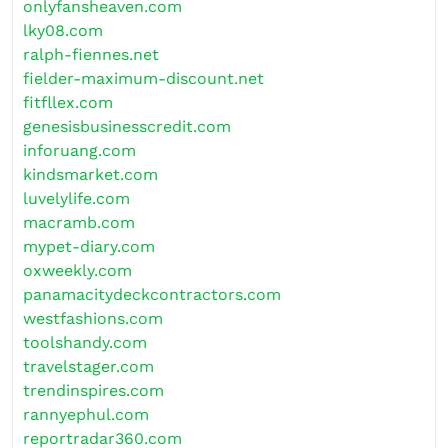
onlyfansheaven.com
lky08.com
ralph-fiennes.net
fielder-maximum-discount.net
fitfllex.com
genesisbusinesscredit.com
inforuang.com
kindsmarket.com
luvelylife.com
macramb.com
mypet-diary.com
oxweekly.com
panamacitydeckcontractors.com
westfashions.com
toolshandy.com
travelstager.com
trendinspires.com
rannyephul.com
reportradar360.com