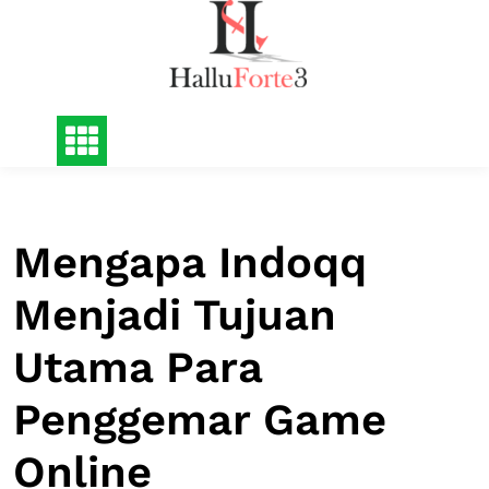
Skip
to
content
Mengapa Indoqq
Menjadi Tujuan
Utama Para
Penggemar Game
Online