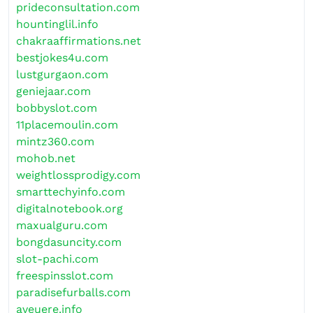
prideconsultation.com
hountinglil.info
chakraaffirmations.net
bestjokes4u.com
lustgurgaon.com
geniejaar.com
bobbyslot.com
11placemoulin.com
mintz360.com
mohob.net
weightlossprodigy.com
smarttechyinfo.com
digitalnotebook.org
maxualguru.com
bongdasuncity.com
slot-pachi.com
freespinsslot.com
paradisefurballs.com
aveuere.info