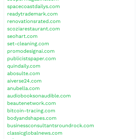
spacecoastdailys.com
readytrademark.com
renovationsrated.com
scoziarestaurant.com
seohart.com
set-cleaning.com
promodesignai.com
publicistspaper.com
quindaily.com
abosulte.com
aiverse24.com
anubella.com
audiobooksonaudible.com
beautenetwork.com
bitcoin-tracing.com
bodyandshapes.com
businessconsultantsroundrock.com
classicglobalnews.com