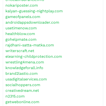
nokariposter.com
kalyan-guessing-nightplay.com
gameofpanels.com
androidappsdownloader.com
usetimenow.com
healthblow.com
gohelpmate.com
rajdhani-satta-matka.com
writerscraft.net
elearning-childprotection.com
wrestling4mena.com
knowledgeforall.info
brand2lastio.com
usadigitalservices.com
socialhoppers.com
creativedream.net
n2315.com
getwebonline.com