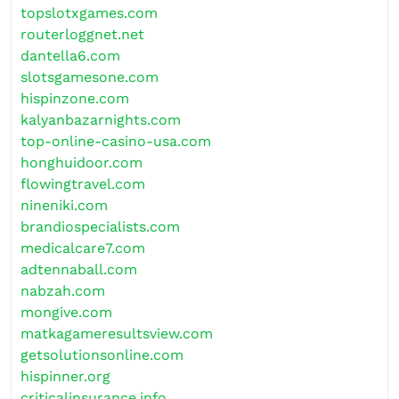
topslotxgames.com
routerloggnet.net
dantella6.com
slotsgamesone.com
hispinzone.com
kalyanbazarnights.com
top-online-casino-usa.com
honghuidoor.com
flowingtravel.com
nineniki.com
brandiospecialists.com
medicalcare7.com
adtennaball.com
nabzah.com
mongive.com
matkagameresultsview.com
getsolutionsonline.com
hispinner.org
criticalinsurance.info