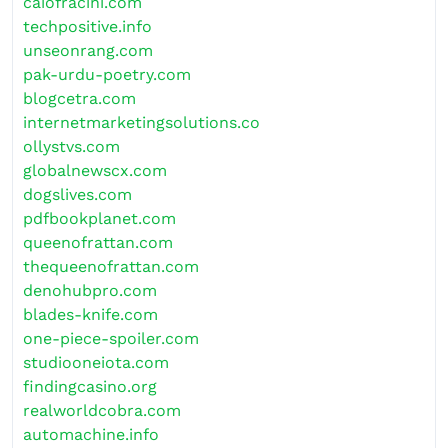
caiofracini.com
techpositive.info
unseonrang.com
pak-urdu-poetry.com
blogcetra.com
internetmarketingsolutions.co
ollystvs.com
globalnewscx.com
dogslives.com
pdfbookplanet.com
queenofrattan.com
thequeenofrattan.com
denohubpro.com
blades-knife.com
one-piece-spoiler.com
studiooneiota.com
findingcasino.org
realworldcobra.com
automachine.info