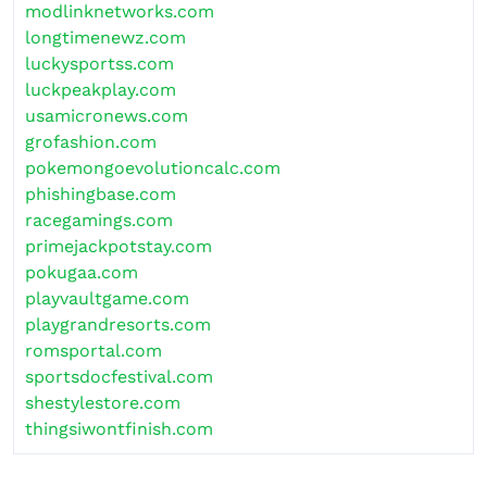
modlinknetworks.com
longtimenewz.com
luckysportss.com
luckpeakplay.com
usamicronews.com
grofashion.com
pokemongoevolutioncalc.com
phishingbase.com
racegamings.com
primejackpotstay.com
pokugaa.com
playvaultgame.com
playgrandresorts.com
romsportal.com
sportsdocfestival.com
shestylestore.com
thingsiwontfinish.com