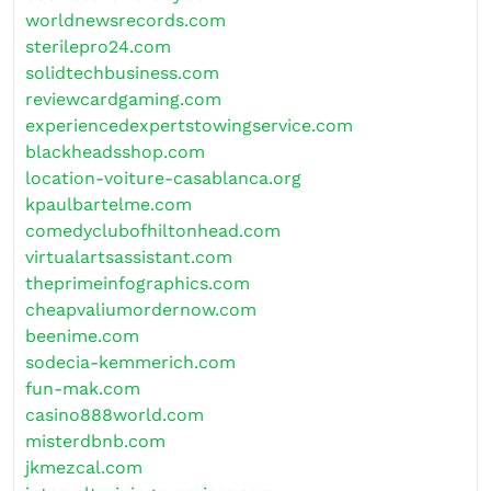
worldnewsrecords.com
sterilepro24.com
solidtechbusiness.com
reviewcardgaming.com
experiencedexpertstowingservice.com
blackheadsshop.com
location-voiture-casablanca.org
kpaulbartelme.com
comedyclubofhiltonhead.com
virtualartsassistant.com
theprimeinfographics.com
cheapvaliumordernow.com
beenime.com
sodecia-kemmerich.com
fun-mak.com
casino888world.com
misterdbnb.com
jkmezcal.com