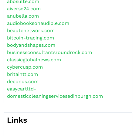
abosulte.com
aiverse24.com
anubella.com
audiobooksonaudible.com
beautenetwork.com
bitcoin-tracing.com
bodyandshapes.com
businessconsultantsroundrock.com
classicglobalnews.com
cybercusp.com
britaintt.com
deconds.com
easycartltd-
domesticcleaningservicesedinburgh.com
Links