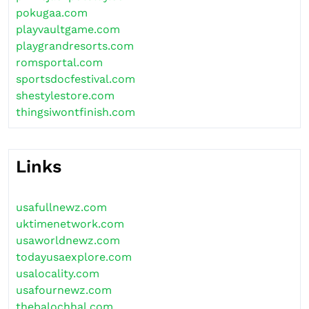
pokugaa.com
playvaultgame.com
playgrandresorts.com
romsportal.com
sportsdocfestival.com
shestylestore.com
thingsiwontfinish.com
Links
usafullnewz.com
uktimenetwork.com
usaworldnewz.com
todayusaexplore.com
usalocality.com
usafournewz.com
thebalochhal.com