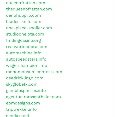
queenofrattan.com
thequeenofrattan.com
denohubpro.com
blades-knife.com
one-piece-spoiler.com
studiooneiota.com
findingcasino.org
realworldcobra.com
automachine.info
autospeedsters.info
wagerchampion.info
monomousumicontest.com
deadricklingo.com
skyglobefx.com
gamblespherex.info
agentur-ramsenthaler.com
eomdesigns.com
triptrekker.info
gendxxi.net