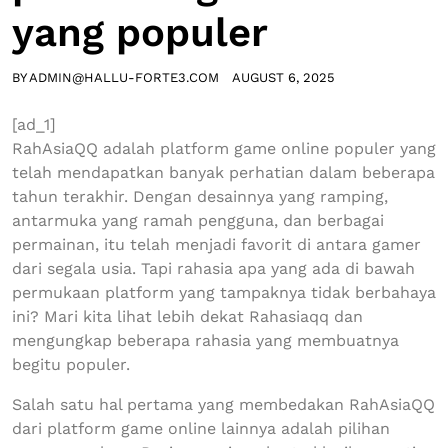
yang populer
BY
ADMIN@HALLU-FORTE3.COM
AUGUST 6, 2025
[ad_1]
RahAsiaQQ adalah platform game online populer yang
telah mendapatkan banyak perhatian dalam beberapa
tahun terakhir. Dengan desainnya yang ramping,
antarmuka yang ramah pengguna, dan berbagai
permainan, itu telah menjadi favorit di antara gamer
dari segala usia. Tapi rahasia apa yang ada di bawah
permukaan platform yang tampaknya tidak berbahaya
ini? Mari kita lihat lebih dekat Rahasiaqq dan
mengungkap beberapa rahasia yang membuatnya
begitu populer.
Salah satu hal pertama yang membedakan RahAsiaQQ
dari platform game online lainnya adalah pilihan