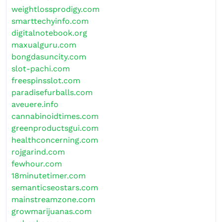
weightlossprodigy.com
smarttechyinfo.com
digitalnotebook.org
maxualguru.com
bongdasuncity.com
slot-pachi.com
freespinsslot.com
paradisefurballs.com
aveuere.info
cannabinoidtimes.com
greenproductsgui.com
healthconcerning.com
rojgarind.com
fewhour.com
18minutetimer.com
semanticseostars.com
mainstreamzone.com
growmarijuanas.com