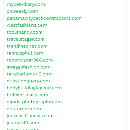
mypet-diary.com
oxweekly.com
panamacitydeckcontractors.com
westfashions.com
toolshandy.com
travelstager.com
trendinspires.com
rannyephul.com
reportradar360.com
swaggyfashion.com
taraftariumtv10.com
questionquery.com
bodybuildinglegend.com
brilliant-nails.com
dandr-photography.com
dokteroce.com
journal-francais.com
justintv10.com
lawyerule.com