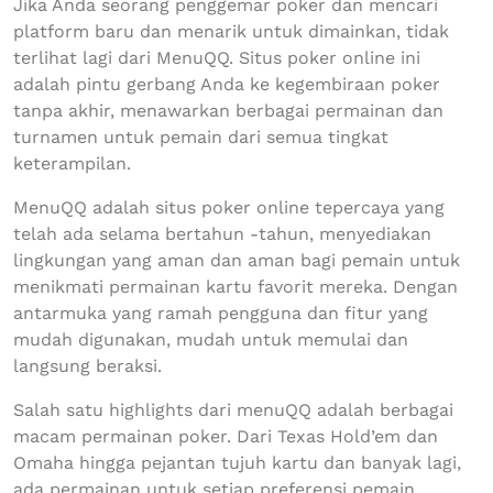
Jika Anda seorang penggemar poker dan mencari
platform baru dan menarik untuk dimainkan, tidak
terlihat lagi dari MenuQQ. Situs poker online ini
adalah pintu gerbang Anda ke kegembiraan poker
tanpa akhir, menawarkan berbagai permainan dan
turnamen untuk pemain dari semua tingkat
keterampilan.
MenuQQ adalah situs poker online tepercaya yang
telah ada selama bertahun -tahun, menyediakan
lingkungan yang aman dan aman bagi pemain untuk
menikmati permainan kartu favorit mereka. Dengan
antarmuka yang ramah pengguna dan fitur yang
mudah digunakan, mudah untuk memulai dan
langsung beraksi.
Salah satu highlights dari menuQQ adalah berbagai
macam permainan poker. Dari Texas Hold’em dan
Omaha hingga pejantan tujuh kartu dan banyak lagi,
ada permainan untuk setiap preferensi pemain.