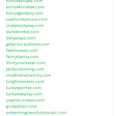
bonuskyfojea.com
bonuskorokee.com
bonusgexipoy.com
casinorelaxluxe.com
clubetechplay.com
domdombd.com
dailyplayz.com
getprocrackhere.com
fastinnews.com
fannybanny.com
ifinitymarketer.com
jackpotkoning.com
modlinknetworks.com
longtimenewz.com
luckysportss.com
luckpeakplay.com
usamicronews.com
grofashion.com
pokemongoevolutioncalc.com