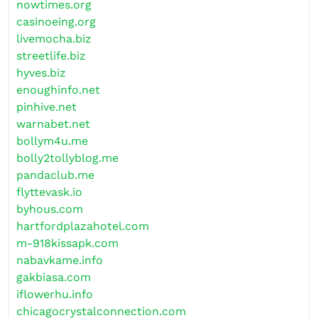
nowtimes.org
casinoeing.org
livemocha.biz
streetlife.biz
hyves.biz
enoughinfo.net
pinhive.net
warnabet.net
bollym4u.me
bolly2tollyblog.me
pandaclub.me
flyttevask.io
byhous.com
hartfordplazahotel.com
m-918kissapk.com
nabavkame.info
gakbiasa.com
iflowerhu.info
chicagocrystalconnection.com