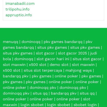
imanabadii.com
trilipohu.info
appruptio.info
menuqq
|
dominoqq
|
pkv games bandarqq
|
pkv
games bandarqq
|
situs pkv games
|
situs pkv games
|
situs pkv games
|
slot gacor
|
slot gacor 2025
|
judi
bola
|
dominoqq
|
slot gacor hari ini
|
situs slot gacor
|
slot maxwin
|
x500 slot
|
demo slot
|
slot maxwin
|
x500 slot
|
situs slot terpercaya
|
mahjong ways
|
bandarqq pkv
|
pkv games
|
online poker
|
pkv games
|
pkv games
|
pkv games
|
online poker
|
online poker
|
online poker
|
dominoqq pkv
|
dominoqq pkv
|
dominoqq pkv
|
situs qq
|
bandarqq pkv
|
situs qq
|
online poker
|
online poker
|
online poker
|
slot
maxwin
|
login sbobet
|
login sbobet
|
sbobet login
|