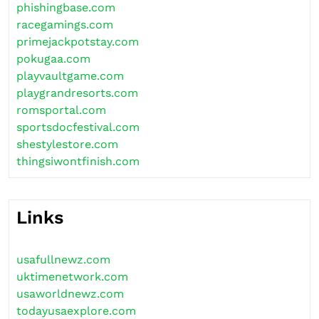
phishingbase.com
racegamings.com
primejackpotstay.com
pokugaa.com
playvaultgame.com
playgrandresorts.com
romsportal.com
sportsdocfestival.com
shestylestore.com
thingsiwontfinish.com
Links
usafullnewz.com
uktimenetwork.com
usaworldnewz.com
todayusaexplore.com