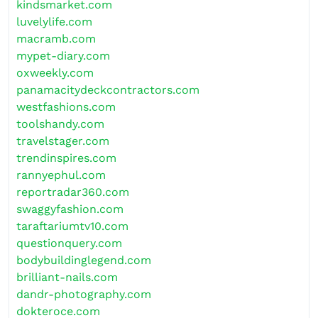
kindsmarket.com
luvelylife.com
macramb.com
mypet-diary.com
oxweekly.com
panamacitydeckcontractors.com
westfashions.com
toolshandy.com
travelstager.com
trendinspires.com
rannyephul.com
reportradar360.com
swaggyfashion.com
taraftariumtv10.com
questionquery.com
bodybuildinglegend.com
brilliant-nails.com
dandr-photography.com
dokteroce.com