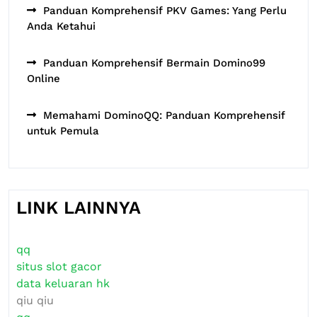
Panduan Komprehensif PKV Games: Yang Perlu
Anda Ketahui
Panduan Komprehensif Bermain Domino99
Online
Memahami DominoQQ: Panduan Komprehensif
untuk Pemula
LINK LAINNYA
qq
situs slot gacor
data keluaran hk
qiu qiu