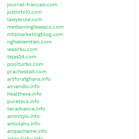
journal-francais.com
justintv10.com
lawyerule.com
mediamingleseaco.com
mtsmarketingblog.com
nghekiemtien.com
wasirku.com
tejas24.com
poolturbo.com
prachestait.com
artforafghans.info
airvendio.info
healthexe.info
puretecx.info
tecadvance.info
aminityio.info
amiolahu.info
ampacheme.info
ampullahu.info