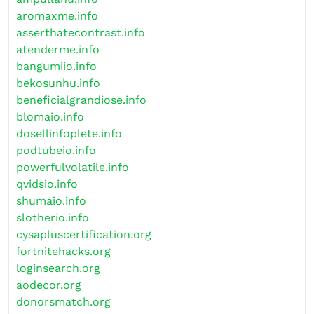
aromaxme.info
asserthatecontrast.info
atenderme.info
bangumiio.info
bekosunhu.info
beneficialgrandiose.info
blomaio.info
dosellinfoplete.info
podtubeio.info
powerfulvolatile.info
qvidsio.info
shumaio.info
slotherio.info
cysapluscertification.org
fortnitehacks.org
loginsearch.org
aodecor.org
donorsmatch.org