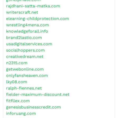
rajdhani-satta-matka.com
writerscraft.net
elearning-childprotection.com
wrestling4mena.com
knowledgeforall.info
brand2lastio.com
usadigitalservices.com
socialhoppers.com
creativedream.net
n2315.com
getwebonline.com
onlyfansheaven.com
lky08.com
ralph-fiennes.net
fielder-maximum-discount.net
fitfllex.com
genesisbusinesscredit.com
inforuang.com