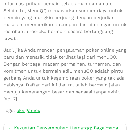
informasi pribadi pemain tetap aman dan aman.
Selain itu, MenuQQ menawarkan sumber daya untuk
pemain yang mungkin berjuang dengan perjudian
masalah, memberikan dukungan dan bimbingan untuk
membantu mereka bermain secara bertanggung
jawab.
Jadi, jika Anda mencari pengalaman poker online yang
baru dan menarik, tidak terlihat lagi dari menuQQ.
Dengan berbagai macam permainan, turnamen, dan
komitmen untuk bermain adil, menuQQ adalah pintu
gerbang Anda untuk kegembiraan poker yang tak ada
habisnya. Daftar hari ini dan mulailah bermain jalan
menuju kemenangan besar dan sensasi tanpa akhir.
[ad_2]
Tags:
pkv games
Post
Kekuatan Penyembuhan Hematqq: Bagaimana