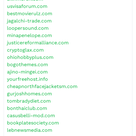
usvisaforum.com
bestmovierulz.com
jagalchi-trade.com
loopersound.com
minapenelope.com
justicereformalliance.com
cryptoglax.com
ohiohobbyplus.com
bogothemes.com
ajino-mingei.com
yourfreehost.info
cheapnorthfacejacketsm.com
gurjoshhomes.com
tombradydiet.com
bonthaiclub.com
casusbelli-mod.com
bookplatesociety.com
lebnewsmedia.com