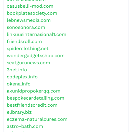
casusbelli-mod.com
bookplatesociety.com
lebnewsmedia.com
sonosonora.com
linkuusinternasional1.com
friendsroll.com
spiderclothing.net
wondergadgetsshop.com
seatgurunews.com
3net.info
codeplex.info
okena.info
akunidpropokerqq.com
bespokecardetailing.com
bestfriendscredit.com
elibrary.biz
eczema-naturalcures.com
astro-bath.com