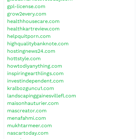
gpl-license.com
grow2every.com
healthhousecare.com
healthkartreview.com
helpquitporn.com
highqualitybanknote.com
hostingnews24.com
hottstyle.com
howtodiyanything.com
inspiringearthlings.com
investindependent.com
kralbozguncu1.com
landscapinggainesvillefl.com
maisonhauturier.com
mascreator.com
menafahmi.com
mukhtarmeer.com
nascartoday.com