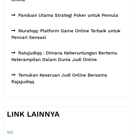
Panduan Utama Strategi Poker untuk Pemula
Murahqq: Platform Game Online Terbaik untuk
Pencari Sensasi
Ratujudiqq : Dimana Keberuntungan Bertemu
Keterampilan Dalam Dunia Judi Online
Temukan Keseruan Judi Online Bersama
Rajajudiqq
LINK LAINNYA
qq