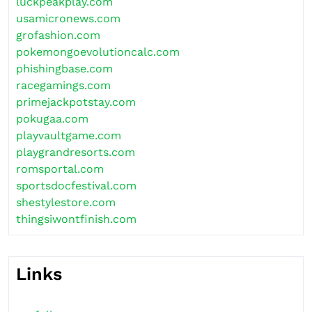
luckpeakplay.com
usamicronews.com
grofashion.com
pokemongoevolutioncalc.com
phishingbase.com
racegamings.com
primejackpotstay.com
pokugaa.com
playvaultgame.com
playgrandresorts.com
romsportal.com
sportsdocfestival.com
shestylestore.com
thingsiwontfinish.com
Links