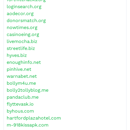
loginsearch.org
aodecor.org
donorsmatch.org
nowtimes.org
casinoeing.org
livemocha.biz
streetlife.biz
hyves.biz
enoughinfo.net
pinhive.net
warnabet.net
bollym4u.me
bolly2tollyblog.me
pandaclub.me
flyttevask.io
byhous.com
hartfordplazahotel.com
m-918kissapk.com