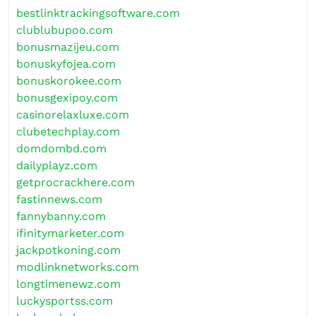
bestlinktrackingsoftware.com
clublubupoo.com
bonusmazijeu.com
bonuskyfojea.com
bonuskorokee.com
bonusgexipoy.com
casinorelaxluxe.com
clubetechplay.com
domdombd.com
dailyplayz.com
getprocrackhere.com
fastinnews.com
fannybanny.com
ifinitymarketer.com
jackpotkoning.com
modlinknetworks.com
longtimenewz.com
luckysportss.com