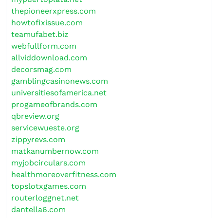
thepioneerxpress.com
howtofixissue.com
teamufabet.biz
webfullform.com
allviddownload.com
decorsmag.com
gamblingcasinonews.com
universitiesofamerica.net
progameofbrands.com
qbreview.org
servicewueste.org
zippyrevs.com
matkanumbernow.com
myjobcirculars.com
healthmoreoverfitness.com
topslotxgames.com
routerloggnet.net
dantella6.com