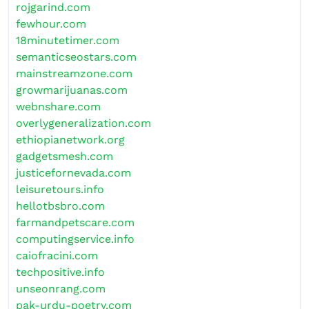
rojgarind.com
fewhour.com
18minutetimer.com
semanticseostars.com
mainstreamzone.com
growmarijuanas.com
webnshare.com
overlygeneralization.com
ethiopianetwork.org
gadgetsmesh.com
justicefornevada.com
leisuretours.info
hellotbsbro.com
farmandpetscare.com
computingservice.info
caiofracini.com
techpositive.info
unseonrang.com
pak-urdu-poetry.com