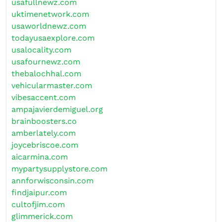
usafullnewz.com
uktimenetwork.com
usaworldnewz.com
todayusaexplore.com
usalocality.com
usafournewz.com
thebalochhal.com
vehicularmaster.com
vibesaccent.com
ampajavierdemiguel.org
brainboosters.co
amberlately.com
joycebriscoe.com
aicarmina.com
mypartysupplystore.com
annforwisconsin.com
findjaipur.com
cultofjim.com
glimmerick.com