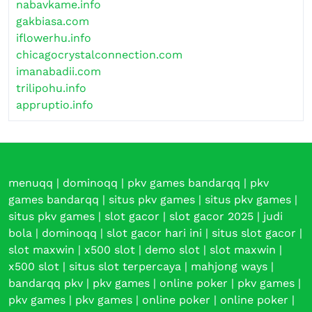
nabavkame.info
gakbiasa.com
iflowerhu.info
chicagocrystalconnection.com
imanabadii.com
trilipohu.info
appruptio.info
menuqq
|
dominoqq
|
pkv games bandarqq
|
pkv
games bandarqq
|
situs pkv games
|
situs pkv games
|
situs pkv games
|
slot gacor
|
slot gacor 2025
|
judi
bola
|
dominoqq
|
slot gacor hari ini
|
situs slot gacor
|
slot maxwin
|
x500 slot
|
demo slot
|
slot maxwin
|
x500 slot
|
situs slot terpercaya
|
mahjong ways
|
bandarqq pkv
|
pkv games
|
online poker
|
pkv games
|
pkv games
|
pkv games
|
online poker
|
online poker
|