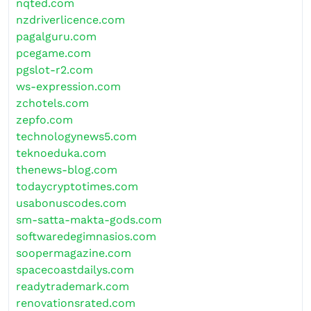
nqted.com
nzdriverlicence.com
pagalguru.com
pcegame.com
pgslot-r2.com
ws-expression.com
zchotels.com
zepfo.com
technologynews5.com
teknoeduka.com
thenews-blog.com
todaycryptotimes.com
usabonuscodes.com
sm-satta-makta-gods.com
softwaredegimnasios.com
soopermagazine.com
spacecoastdailys.com
readytrademark.com
renovationsrated.com