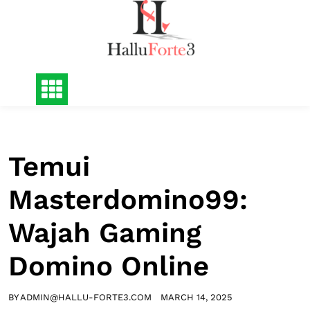
Skip
to
content
Temui
Masterdomino99:
Wajah Gaming
Domino Online
BY
ADMIN@HALLU-FORTE3.COM
MARCH 14, 2025