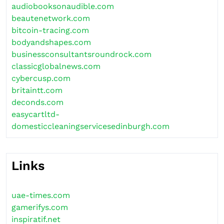
audiobooksonaudible.com
beautenetwork.com
bitcoin-tracing.com
bodyandshapes.com
businessconsultantsroundrock.com
classicglobalnews.com
cybercusp.com
britaintt.com
deconds.com
easycartltd-
domesticcleaningservicesedinburgh.com
Links
uae-times.com
gamerifys.com
inspiratif.net