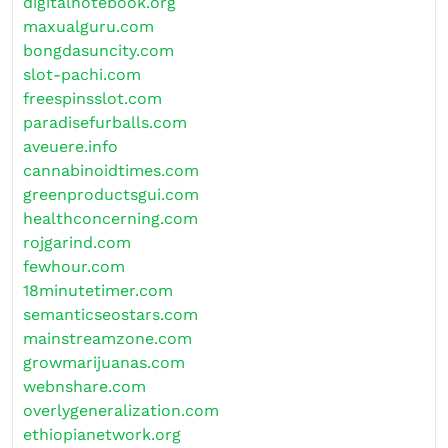
digitalnotebook.org
maxualguru.com
bongdasuncity.com
slot-pachi.com
freespinsslot.com
paradisefurballs.com
aveuere.info
cannabinoidtimes.com
greenproductsgui.com
healthconcerning.com
rojgarind.com
fewhour.com
18minutetimer.com
semanticseostars.com
mainstreamzone.com
growmarijuanas.com
webnshare.com
overlygeneralization.com
ethiopianetwork.org