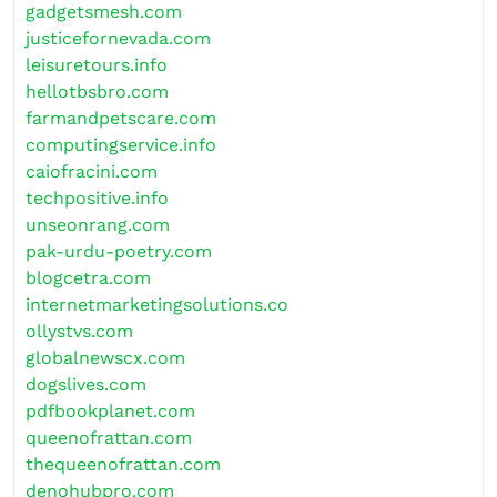
gadgetsmesh.com
justicefornevada.com
leisuretours.info
hellotbsbro.com
farmandpetscare.com
computingservice.info
caiofracini.com
techpositive.info
unseonrang.com
pak-urdu-poetry.com
blogcetra.com
internetmarketingsolutions.co
ollystvs.com
globalnewscx.com
dogslives.com
pdfbookplanet.com
queenofrattan.com
thequeenofrattan.com
denohubpro.com