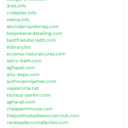
3net.info
codeplex.info
okena.info
akunidpropokerqq.com
bespokecardetailing.com
bestfriendscredit.com
elibrary.biz
eczema-naturalcures.com
astro-bath.com
aghapal.com
altu-expo.com
authorjennijames.com
viajearoma.net
tsutsuji-parkin.com
agharab.com
cheapammousa.com
thepositiveladiessoccerclub.com
recetasdecocinafaciles.com