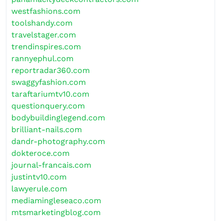
westfashions.com
toolshandy.com
travelstager.com
trendinspires.com
rannyephul.com
reportradar360.com
swaggyfashion.com
taraftariumtv10.com
questionquery.com
bodybuildinglegend.com
brilliant-nails.com
dandr-photography.com
dokteroce.com
journal-francais.com
justintv10.com
lawyerule.com
mediamingleseaco.com
mtsmarketingblog.com