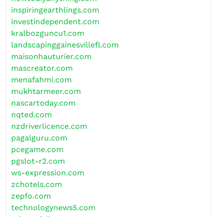
inspiringearthlings.com
investindependent.com
kralbozguncu1.com
landscapinggainesvillefl.com
maisonhauturier.com
mascreator.com
menafahmi.com
mukhtarmeer.com
nascartoday.com
nqted.com
nzdriverlicence.com
pagalguru.com
pcegame.com
pgslot-r2.com
ws-expression.com
zchotels.com
zepfo.com
technologynews5.com