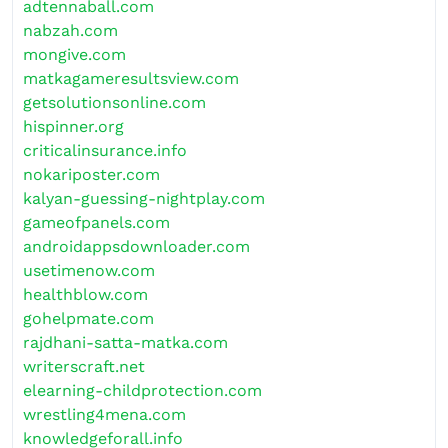
adtennaball.com
nabzah.com
mongive.com
matkagameresultsview.com
getsolutionsonline.com
hispinner.org
criticalinsurance.info
nokariposter.com
kalyan-guessing-nightplay.com
gameofpanels.com
androidappsdownloader.com
usetimenow.com
healthblow.com
gohelpmate.com
rajdhani-satta-matka.com
writerscraft.net
elearning-childprotection.com
wrestling4mena.com
knowledgeforall.info