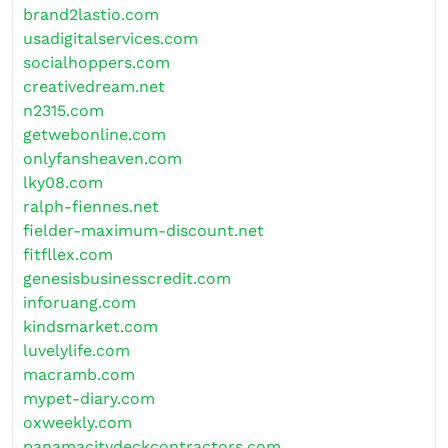
brand2lastio.com
usadigitalservices.com
socialhoppers.com
creativedream.net
n2315.com
getwebonline.com
onlyfansheaven.com
lky08.com
ralph-fiennes.net
fielder-maximum-discount.net
fitfllex.com
genesisbusinesscredit.com
inforuang.com
kindsmarket.com
luvelylife.com
macramb.com
mypet-diary.com
oxweekly.com
panamacitydeckcontractors.com