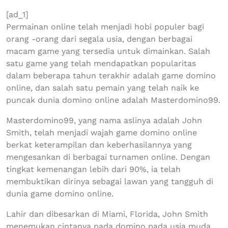
[ad_1]
Permainan online telah menjadi hobi populer bagi
orang -orang dari segala usia, dengan berbagai
macam game yang tersedia untuk dimainkan. Salah
satu game yang telah mendapatkan popularitas
dalam beberapa tahun terakhir adalah game domino
online, dan salah satu pemain yang telah naik ke
puncak dunia domino online adalah Masterdomino99.
Masterdomino99, yang nama aslinya adalah John
Smith, telah menjadi wajah game domino online
berkat keterampilan dan keberhasilannya yang
mengesankan di berbagai turnamen online. Dengan
tingkat kemenangan lebih dari 90%, ia telah
membuktikan dirinya sebagai lawan yang tangguh di
dunia game domino online.
Lahir dan dibesarkan di Miami, Florida, John Smith
menemukan cintanya pada domino pada usia muda.