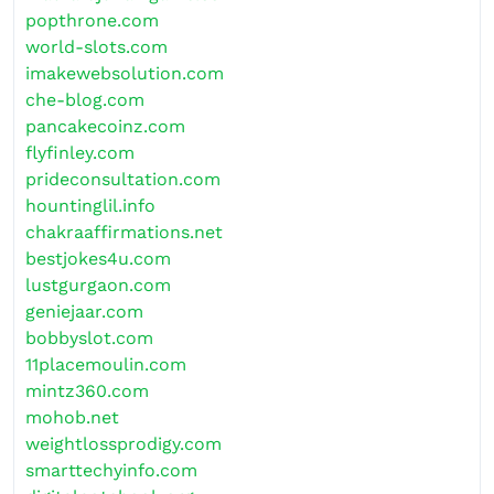
popthrone.com
world-slots.com
imakewebsolution.com
che-blog.com
pancakecoinz.com
flyfinley.com
prideconsultation.com
hountinglil.info
chakraaffirmations.net
bestjokes4u.com
lustgurgaon.com
geniejaar.com
bobbyslot.com
11placemoulin.com
mintz360.com
mohob.net
weightlossprodigy.com
smarttechyinfo.com