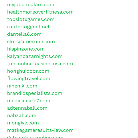
myjobcirculars.com
healthmoreoverfitness.com
topslotxgames.com
routerloggnet.net
dantella6.com
slotsgamesone.com
hispinzone.com
kalyanbazarnights.com
top-online-casino-usa.com
honghuidoor.com
flowingtravel.com
nineniki.com
brandiospecialists.com
medicalcare7.com
adtennaball.com
nabzah.com
mongive.com
matkagameresultsview.com
getsolutionsonline.com