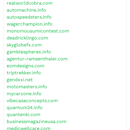
realworldcobra.com
automachine.info
autospeedsters.info
wagerchampion.info
monomousumicontest.com
deadricklingo.com
skyglobefx.com
gamblespherex.info
agentur-ramsenthaler.com
eomdesigns.com
triptrekker.info
gendxxi.net
motomasters.info
mycarzone.info
vibecasaconcepts.com
quantum24.info
quantenki.com
businessmagazineusa.com
medicwellcare.com