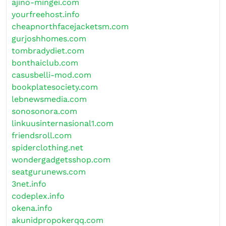
ajino-mingei.com
yourfreehost.info
cheapnorthfacejacketsm.com
gurjoshhomes.com
tombradydiet.com
bonthaiclub.com
casusbelli-mod.com
bookplatesociety.com
lebnewsmedia.com
sonosonora.com
linkuusinternasional1.com
friendsroll.com
spiderclothing.net
wondergadgetsshop.com
seatgurunews.com
3net.info
codeplex.info
okena.info
akunidpropokerqq.com