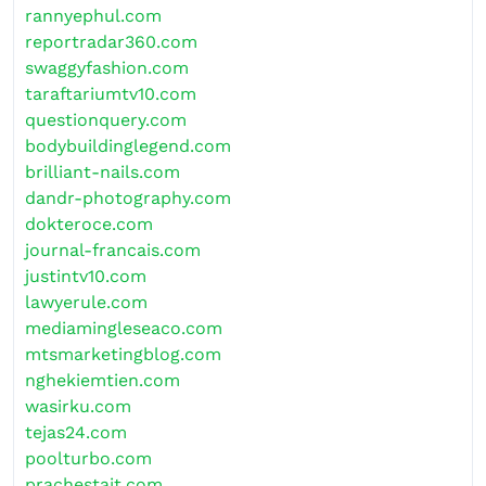
rannyephul.com
reportradar360.com
swaggyfashion.com
taraftariumtv10.com
questionquery.com
bodybuildinglegend.com
brilliant-nails.com
dandr-photography.com
dokteroce.com
journal-francais.com
justintv10.com
lawyerule.com
mediamingleseaco.com
mtsmarketingblog.com
nghekiemtien.com
wasirku.com
tejas24.com
poolturbo.com
prachestait.com