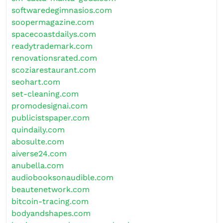
softwaredegimnasios.com
soopermagazine.com
spacecoastdailys.com
readytrademark.com
renovationsrated.com
scoziarestaurant.com
seohart.com
set-cleaning.com
promodesignai.com
publicistspaper.com
quindaily.com
abosulte.com
aiverse24.com
anubella.com
audiobooksonaudible.com
beautenetwork.com
bitcoin-tracing.com
bodyandshapes.com