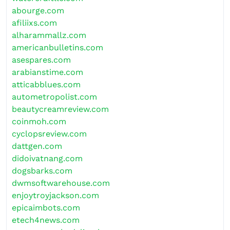
abourge.com
afiliixs.com
alharammallz.com
americanbulletins.com
asespares.com
arabianstime.com
atticabblues.com
autometropolist.com
beautycreamreview.com
coinmoh.com
cyclopsreview.com
dattgen.com
didoivatnang.com
dogsbarks.com
dwmsoftwarehouse.com
enjoytroyjackson.com
epicaimbots.com
etech4news.com