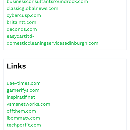
businessconsultantsroundrock.com
classicglobalnews.com
cybercusp.com
britaintt.com
deconds.com
easycartltd-
domesticcleaningservicesedinburgh.com
Links
uae-times.com
gamerifys.com
inspiratif.net
vsmsnetworks.com
offthem.com
ibommatv.com
techporfit.com