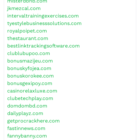
misterdbnb.com
jkmezcal.com
intervaltrainingexercises.com
tyestylebusinesssolutions.com
royalpoipet.com
thestaurant.com
bestlinktrackingsoftware.com
clublubupoo.com
bonusmazijeu.com
bonuskyfojea.com
bonuskorokee.com
bonusgexipoy.com
casinorelaxluxe.com
clubetechplay.com
domdombd.com
dailyplayz.com
getprocrackhere.com
fastinnews.com
fannybanny.com