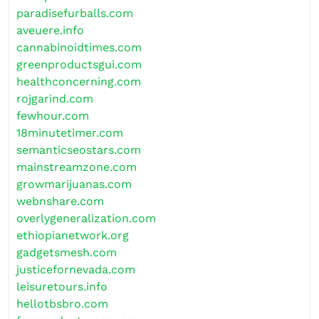
paradisefurballs.com
aveuere.info
cannabinoidtimes.com
greenproductsgui.com
healthconcerning.com
rojgarind.com
fewhour.com
18minutetimer.com
semanticseostars.com
mainstreamzone.com
growmarijuanas.com
webnshare.com
overlygeneralization.com
ethiopianetwork.org
gadgetsmesh.com
justicefornevada.com
leisuretours.info
hellotbsbro.com