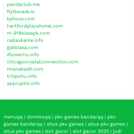
pandaclub.me
flyttevask.io
byhous.com
hartfordplazahotel.com
m-918kissapk.com
nabavkame.info
gakbiasa.com
iflowerhu.info
chicagocrystalconnection.com
imanabadii.com
trilipohu.info
appruptio.info
menuqq
|
dominoqq
|
pkv games bandarqq
|
pkv
games bandarqq
|
situs pkv games
|
situs pkv games
|
situs pkv games
|
slot gacor
|
slot gacor 2025
|
judi