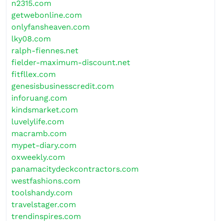
n2315.com
getwebonline.com
onlyfansheaven.com
lky08.com
ralph-fiennes.net
fielder-maximum-discount.net
fitfllex.com
genesisbusinesscredit.com
inforuang.com
kindsmarket.com
luvelylife.com
macramb.com
mypet-diary.com
oxweekly.com
panamacitydeckcontractors.com
westfashions.com
toolshandy.com
travelstager.com
trendinspires.com