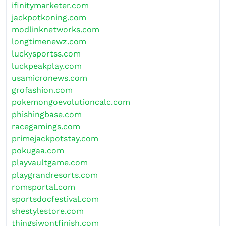
ifinitymarketer.com
jackpotkoning.com
modlinknetworks.com
longtimenewz.com
luckysportss.com
luckpeakplay.com
usamicronews.com
grofashion.com
pokemongoevolutioncalc.com
phishingbase.com
racegamings.com
primejackpotstay.com
pokugaa.com
playvaultgame.com
playgrandresorts.com
romsportal.com
sportsdocfestival.com
shestylestore.com
thingsiwontfinish.com