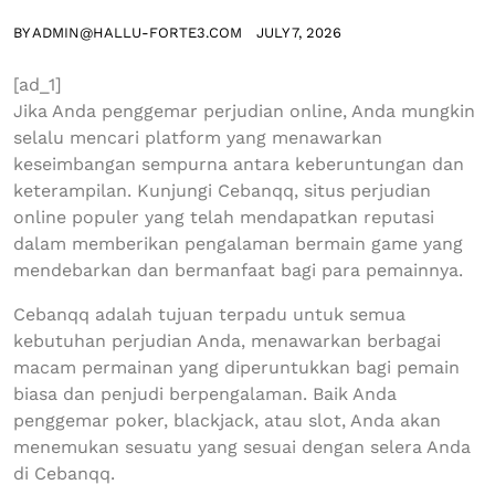
BY
ADMIN@HALLU-FORTE3.COM
JULY 7, 2026
[ad_1]
Jika Anda penggemar perjudian online, Anda mungkin
selalu mencari platform yang menawarkan
keseimbangan sempurna antara keberuntungan dan
keterampilan. Kunjungi Cebanqq, situs perjudian
online populer yang telah mendapatkan reputasi
dalam memberikan pengalaman bermain game yang
mendebarkan dan bermanfaat bagi para pemainnya.
Cebanqq adalah tujuan terpadu untuk semua
kebutuhan perjudian Anda, menawarkan berbagai
macam permainan yang diperuntukkan bagi pemain
biasa dan penjudi berpengalaman. Baik Anda
penggemar poker, blackjack, atau slot, Anda akan
menemukan sesuatu yang sesuai dengan selera Anda
di Cebanqq.