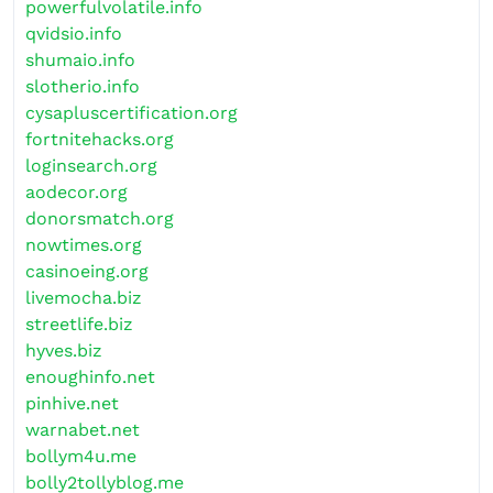
powerfulvolatile.info
qvidsio.info
shumaio.info
slotherio.info
cysapluscertification.org
fortnitehacks.org
loginsearch.org
aodecor.org
donorsmatch.org
nowtimes.org
casinoeing.org
livemocha.biz
streetlife.biz
hyves.biz
enoughinfo.net
pinhive.net
warnabet.net
bollym4u.me
bolly2tollyblog.me