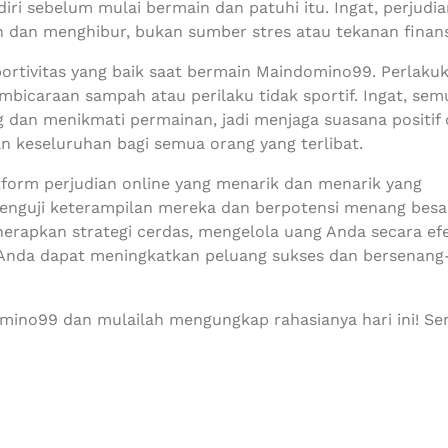
diri sebelum mulai bermain dan patuhi itu. Ingat, perjudi
dan menghibur, bukan sumber stres atau tekanan finans
sportivitas yang baik saat bermain Maindomino99. Perlaku
bicaraan sampah atau perilaku tidak sportif. Ingat, sem
 dan menikmati permainan, jadi menjaga suasana positif
 keseluruhan bagi semua orang yang terlibat.
form perjudian online yang menarik dan menarik yang
guji keterampilan mereka dan berpotensi menang besa
apkan strategi cerdas, mengelola uang Anda secara efek
, Anda dapat meningkatkan peluang sukses dan bersenang
omino99 dan mulailah mengungkap rahasianya hari ini! S