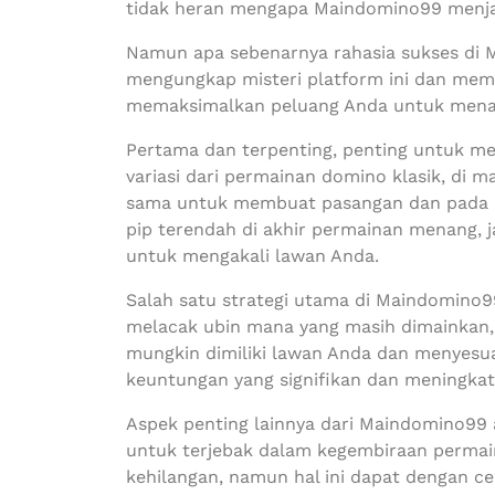
tidak heran mengapa Maindomino99 menjad
Namun apa sebenarnya rahasia sukses di 
mengungkap misteri platform ini dan mem
memaksimalkan peluang Anda untuk mena
Pertama dan terpenting, penting untuk 
variasi dari permainan domino klasik, di
sama untuk membuat pasangan dan pada 
pip terendah di akhir permainan menang, j
untuk mengakali lawan Anda.
Salah satu strategi utama di Maindomino
melacak ubin mana yang masih dimainkan,
mungkin dimiliki lawan Anda dan menyesu
keuntungan yang signifikan dan meningka
Aspek penting lainnya dari Maindomino99 
untuk terjebak dalam kegembiraan permai
kehilangan, namun hal ini dapat dengan 