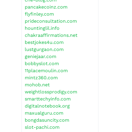
pancakecoinz.com
flyfinley.com
prideconsultation.com
hountinglil.info
chakraaffirmations.net
bestjokes4u.com
lustgurgaon.com
geniejaar.com
bobbyslot.com
11placemoulin.com
mintz360.com
mohob.net
weightlossprodigy.com
smarttechyinfo.com
digitalnotebook.org
maxualguru.com
bongdasuncity.com
slot-pachi.com