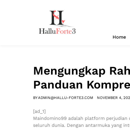
Skip
to
content
Home
Mengungkap Rah
Panduan Kompre
BY
ADMIN@HALLU-FORTE3.COM
NOVEMBER 4, 20
[ad_1]
Maindomino99 adalah platform perjudian o
seluruh dunia. Dengan antarmuka yang int