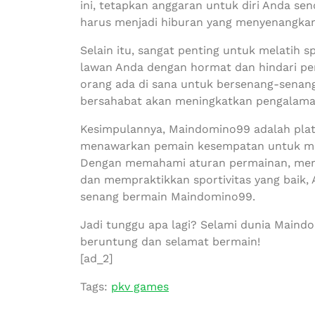
ini, tetapkan anggaran untuk diri Anda sen
harus menjadi hiburan yang menyenangkan 
Selain itu, sangat penting untuk melatih 
lawan Anda dengan hormat dan hindari pem
orang ada di sana untuk bersenang-senang
bersahabat akan meningkatkan pengalaman
Kesimpulannya, Maindomino99 adalah plat
menawarkan pemain kesempatan untuk men
Dengan memahami aturan permainan, mener
dan mempraktikkan sportivitas yang baik
senang bermain Maindomino99.
Jadi tunggu apa lagi? Selami dunia Maind
beruntung dan selamat bermain!
[ad_2]
Tags:
pkv games