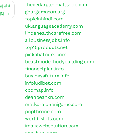
thecedarglenmaltshop.com
ajahi
georgemason.org
qq
topicinhindi.com
uklanguageacademy.com
lindehealthcarefree.com
allbusinessjobs.info
top10products.net
pickabatours.com
beastmode-bodybuilding.com
financelplan.info
businessfuture.info
infojudibet.com
cbdmap.info
deanbeanxn.com
matkarajdhanigame.com
popthrone.com
world-slots.com
imakewebsolution.com
che-blog.com